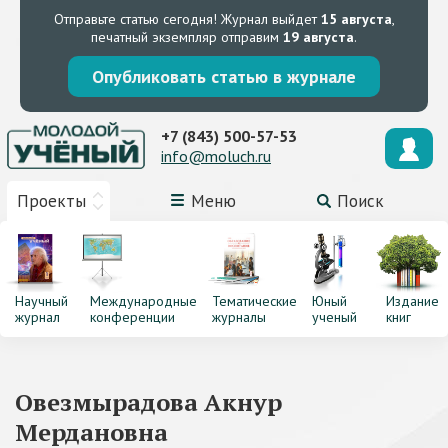
Отправьте статью сегодня!
Журнал выйдет
15 августа
,
печатный экземпляр отправим
19 августа
.
Опубликовать статью в журнале
+7 (843) 500-57-53
info@moluch.ru
Проекты
Меню
Поиск
Научный
Международные
Тематические
Юный
Издание
журнал
конференции
журналы
ученый
книг
Овезмырадова Акнур
Мердановна