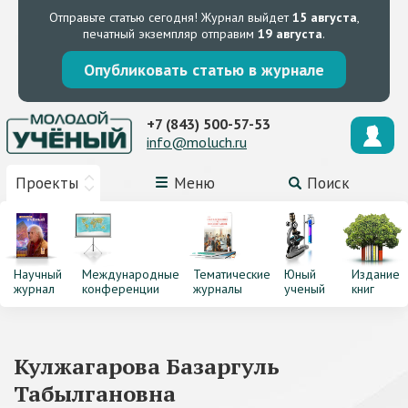
Отправьте статью сегодня!
Журнал выйдет
15 августа
,
печатный экземпляр отправим
19 августа
.
Опубликовать статью в журнале
+7 (843) 500-57-53
info@moluch.ru
Проекты
Меню
Поиск
Научный
Международные
Тематические
Юный
Издание
журнал
конференции
журналы
ученый
книг
Кулжагарова Базаргуль
Табылгановна