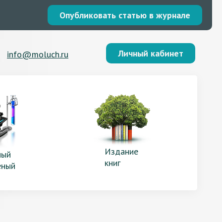
Опубликовать статью в журнале
Личный кабинет
info@moluch.ru
Издание
ый
книг
еный