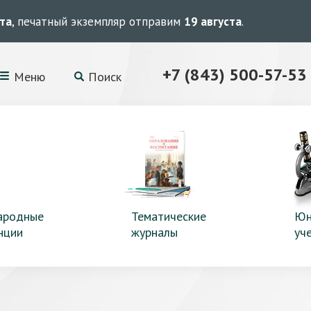
ста
, печатный экземпляр отправим
19 августа
.
+7 (843) 500-57-53
Меню
Поиск
ародные
Тематические
Юн
нции
журналы
уч