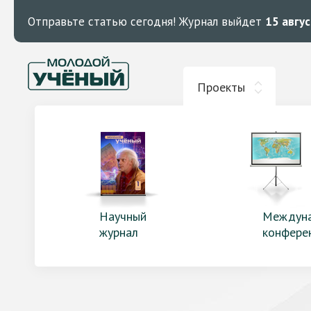
Отправьте статью сегодня!
Журнал выйдет
15 авгу
Проекты
Научный
Междун
журнал
конфере