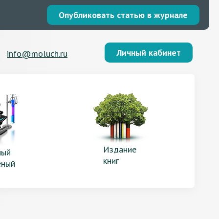
Опубликовать статью в журнале
Личный кабинет
info@moluch.ru
Издание
ый
книг
еный