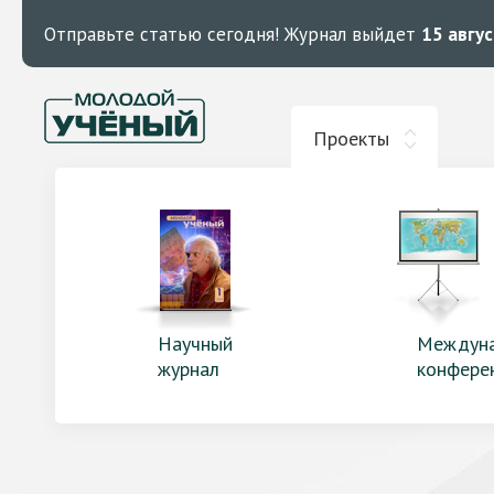
Отправьте статью сегодня!
Журнал выйдет
15 авгу
Проекты
Научный
Междун
журнал
конфере