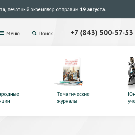
ста
, печатный экземпляр отправим
19 августа
.
+7 (843) 500-57-53
Меню
Поиск
ародные
Тематические
Юн
нции
журналы
уч