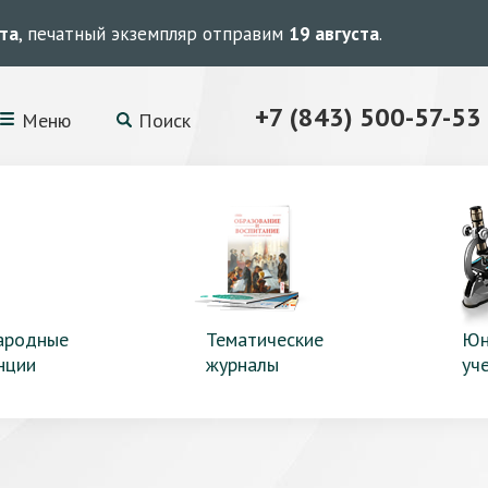
ста
, печатный экземпляр отправим
19 августа
.
+7 (843) 500-57-53
Меню
Поиск
ародные
Тематические
Юн
нции
журналы
уч