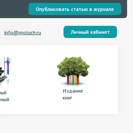
Опубликовать статью в журнале
Личный кабинет
info@moluch.ru
Издание
ый
книг
еный