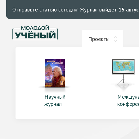
Отправьте статью сегодня!
Журнал выйдет
15 авгу
Проекты
Научный
Междун
журнал
конфере