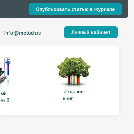
Опубликовать статью в журнале
Личный кабинет
info@moluch.ru
Издание
ый
книг
еный