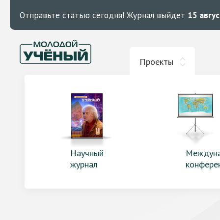
Отправьте статью сегодня!
Журнал выйдет
15 авгу
Проекты
Научный
Междун
журнал
конфере