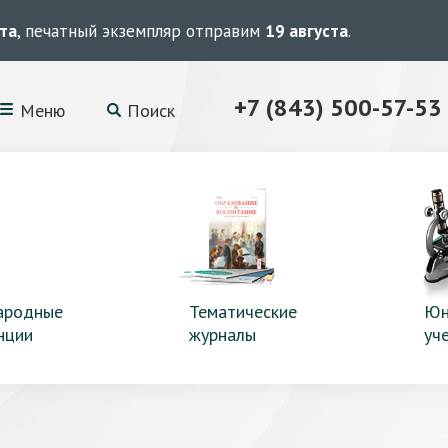
ста
, печатный экземпляр отправим
19 августа
.
+7 (843) 500-57-53
Меню
Поиск
ародные
Тематические
Юн
нции
журналы
уч