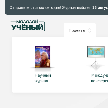
Отправьте статью сегодня!
Журнал выйдет
15 авгу
Проекты
Научный
Междун
журнал
конфере