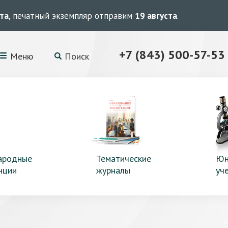
ста
, печатный экземпляр отправим
19 августа
.
+7 (843) 500-57-53
Меню
Поиск
ародные
Тематические
Юн
нции
журналы
уч