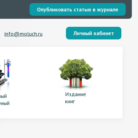
Опубликовать статью в журнале
Личный кабинет
info@moluch.ru
Издание
ый
книг
еный