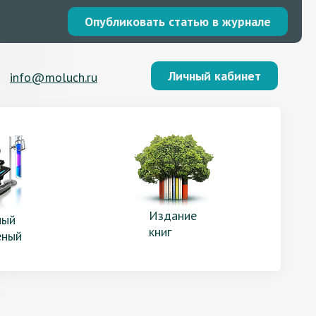
Опубликовать статью в журнале
Личный кабинет
info@moluch.ru
Издание
ый
книг
еный