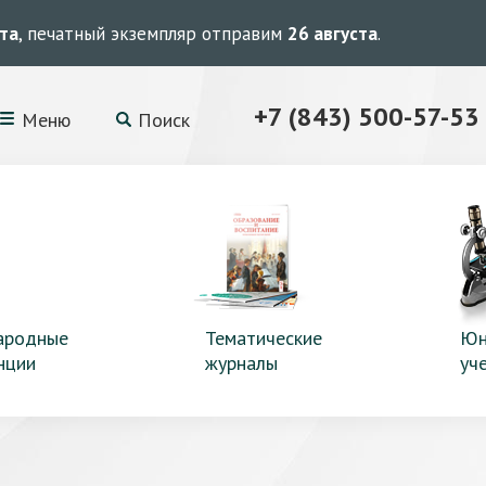
ста
, печатный экземпляр отправим
26 августа
.
+7 (843) 500-57-53
Меню
Поиск
ародные
Тематические
Юн
нции
журналы
уч