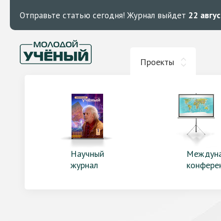
Отправьте статью сегодня!
Журнал выйдет
22 авгу
Проекты
Научный
Междун
журнал
конфере