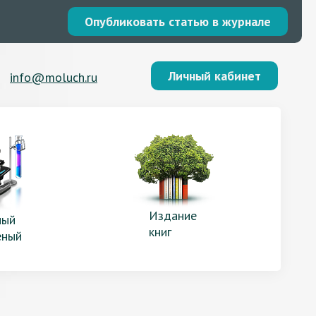
Опубликовать статью в журнале
Личный кабинет
info@moluch.ru
Издание
ый
книг
еный