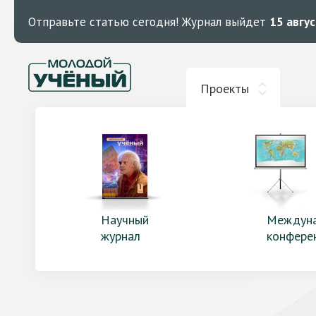
Отправьте статью сегодня!
Журнал выйдет
15 авгу
Проекты
Научный
Междун
журнал
конфере