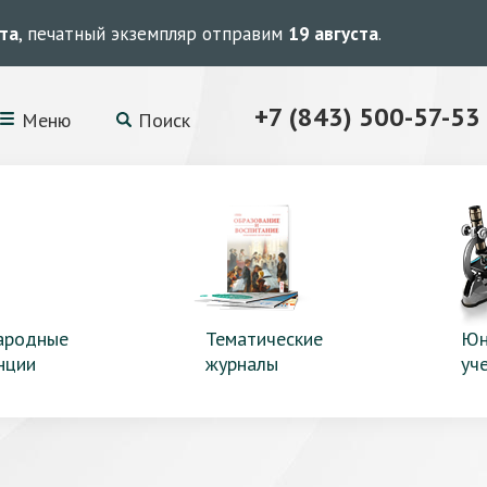
ста
, печатный экземпляр отправим
19 августа
.
+7 (843) 500-57-53
Меню
Поиск
ародные
Тематические
Юн
нции
журналы
уч