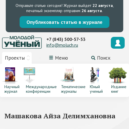
Отправьте статью сегодня!
Журнал выйдет
22 августа
,
печатный экземпляр отправим
26 августа
.
Опубликовать статью в журнале
+7 (843) 500-57-53
info@moluch.ru
Проекты
Меню
Поиск
Научный
Международные
Тематические
Юный
Издание
журнал
конференции
журналы
ученый
книг
Машакова Айза Делимхановна