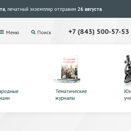
ста
, печатный экземпляр отправим
26 августа
.
+7 (843) 500-57-53
Меню
Поиск
ародные
Тематические
Юн
нции
журналы
уч