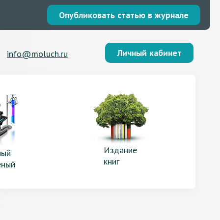
Опубликовать статью в журнале
Личный кабинет
info@moluch.ru
Издание
ый
книг
еный