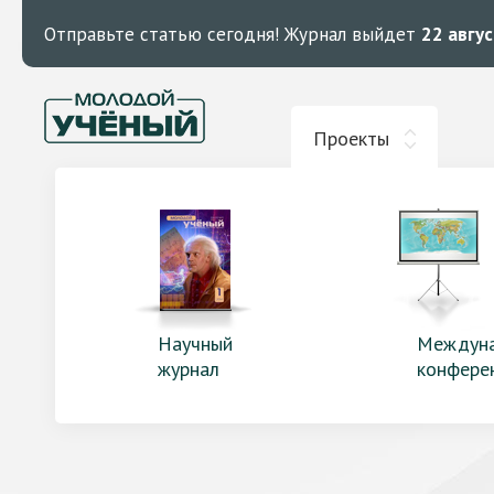
Отправьте статью сегодня!
Журнал выйдет
22 авгу
Проекты
Научный
Междун
журнал
конфере