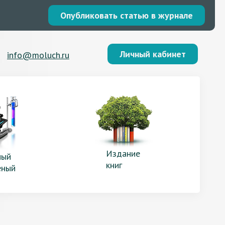
Опубликовать статью в журнале
Личный кабинет
info@moluch.ru
Издание
ый
книг
еный