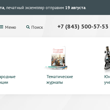
ста
, печатный экземпляр отправим
19 августа
.
+7 (843) 500-57-53
Меню
Поиск
ародные
Тематические
Юн
нции
журналы
уч