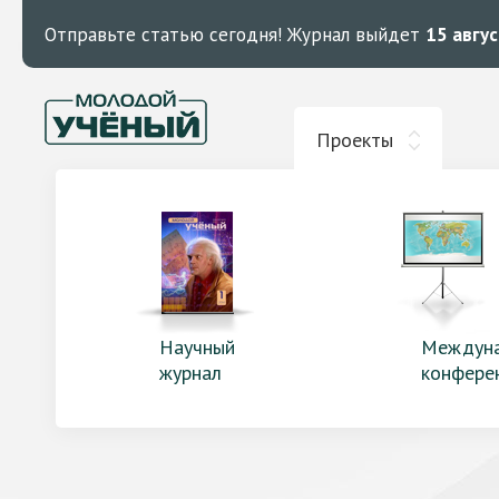
Отправьте статью сегодня!
Журнал выйдет
15 авгу
Проекты
Научный
Междун
журнал
конфере