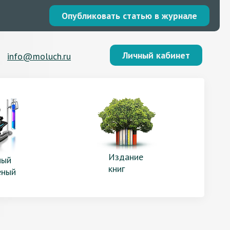
Опубликовать статью в журнале
Личный кабинет
info@moluch.ru
Издание
ый
книг
еный