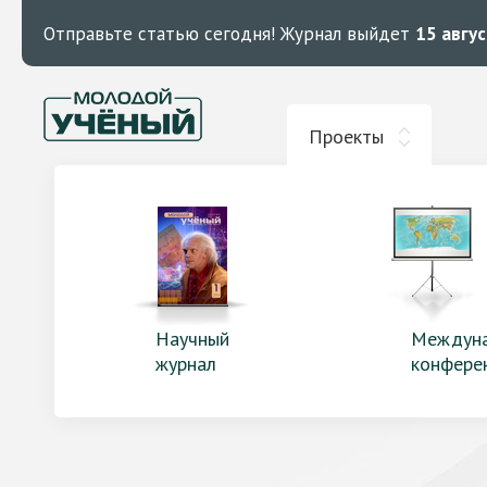
Отправьте статью сегодня!
Журнал выйдет
15 авгу
Проекты
Научный
Междун
журнал
конфере