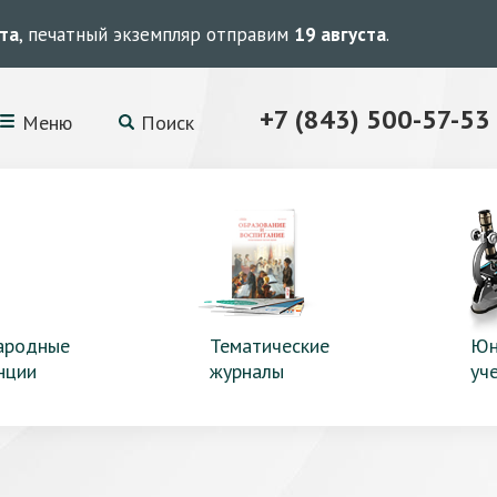
ста
, печатный экземпляр отправим
19 августа
.
+7 (843) 500-57-53
Меню
Поиск
ародные
Тематические
Юн
нции
журналы
уч