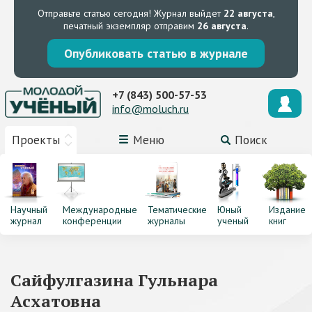
Отправьте статью сегодня!
Журнал выйдет
22 августа
,
печатный экземпляр отправим
26 августа
.
Опубликовать статью в журнале
+7 (843) 500-57-53
info@moluch.ru
Проекты
Меню
Поиск
Научный
Международные
Тематические
Юный
Издание
журнал
конференции
журналы
ученый
книг
Сайфулгазина Гульнара
Асхатовна