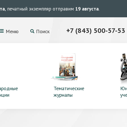
ста
, печатный экземпляр отправим
19 августа
.
+7 (843) 500-57-53
Меню
Поиск
ародные
Тематические
Юн
нции
журналы
уч