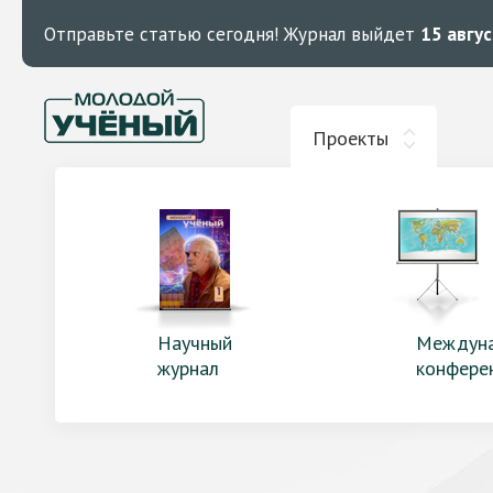
Отправьте статью сегодня!
Журнал выйдет
15 авгу
Проекты
Научный
Междун
журнал
конфере