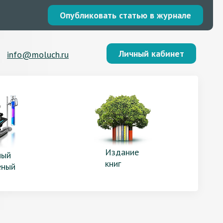
Опубликовать статью в журнале
Личный кабинет
info@moluch.ru
Издание
ый
книг
еный