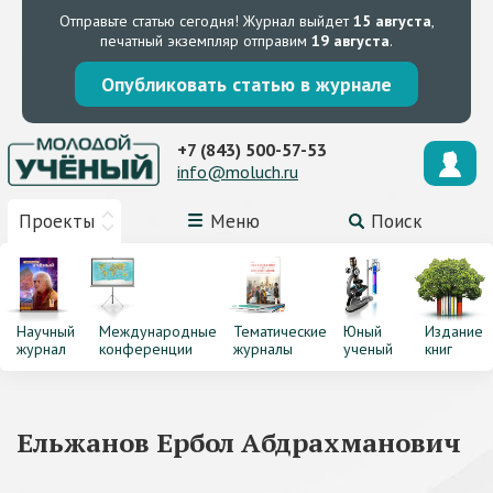
Отправьте статью сегодня!
Журнал выйдет
15 августа
,
печатный экземпляр отправим
19 августа
.
Опубликовать статью в журнале
+7 (843) 500-57-53
info@moluch.ru
Проекты
Меню
Поиск
Научный
Международные
Тематические
Юный
Издание
журнал
конференции
журналы
ученый
книг
Ельжанов Ербол Абдрахманович