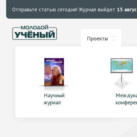
Отправьте статью сегодня!
Журнал выйдет
15 авгу
Проекты
Научный
Междун
журнал
конфере