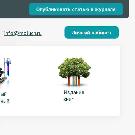
Опубликовать статью в журнале
Личный кабинет
info@moluch.ru
Издание
ый
книг
еный