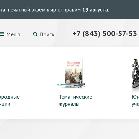
ста
, печатный экземпляр отправим
19 августа
.
+7 (843) 500-57-53
Меню
Поиск
ародные
Тематические
Юн
нции
журналы
уч