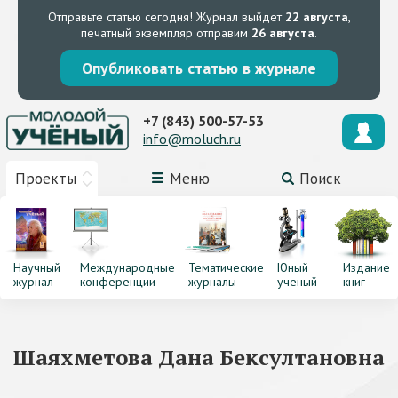
Отправьте статью сегодня!
Журнал выйдет
22 августа
,
печатный экземпляр отправим
26 августа
.
Опубликовать статью в журнале
+7 (843) 500-57-53
info@moluch.ru
Проекты
Меню
Поиск
Научный
Международные
Тематические
Юный
Издание
журнал
конференции
журналы
ученый
книг
Шаяхметова Дана Бексултановна