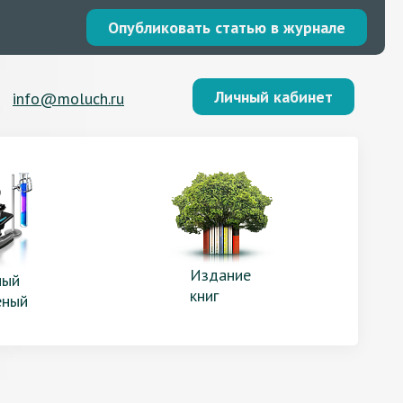
Опубликовать статью в журнале
Личный кабинет
info@moluch.ru
Издание
ый
книг
еный