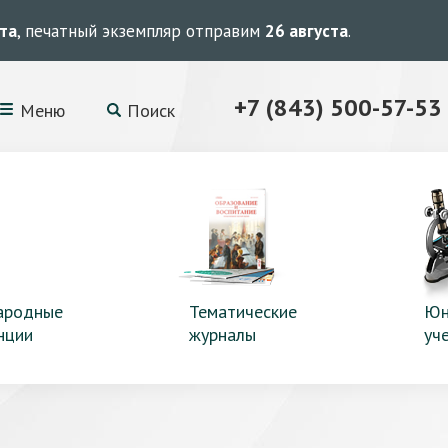
ста
, печатный экземпляр отправим
26 августа
.
+7 (843) 500-57-53
Меню
Поиск
ародные
Тематические
Юн
нции
журналы
уч