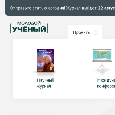
Отправьте статью сегодня!
Журнал выйдет
22 авгу
Проекты
Научный
Междун
журнал
конфере