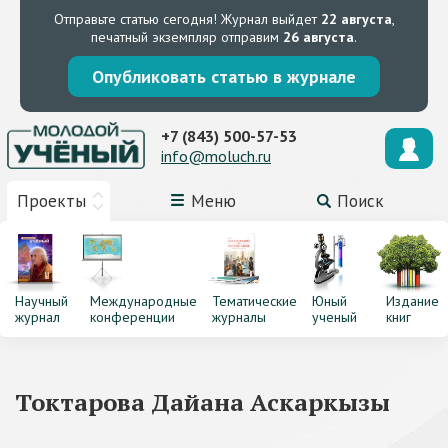
Отправьте статью сегодня!
Журнал выйдет
22 августа
,
печатный экземпляр отправим
26 августа
.
Опубликовать статью в журнале
+7 (843) 500-57-53
info@moluch.ru
Проекты
Меню
Поиск
Научный
Международные
Тематические
Юный
Издание
журнал
конференции
журналы
ученый
книг
Токтарова Дайана Аскаркызы