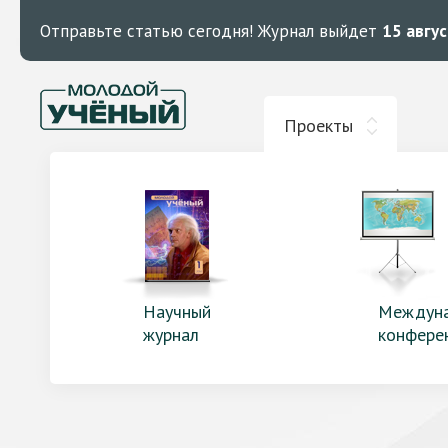
Отправьте статью сегодня!
Журнал выйдет
15 авгу
Проекты
Научный
Междун
журнал
конфере