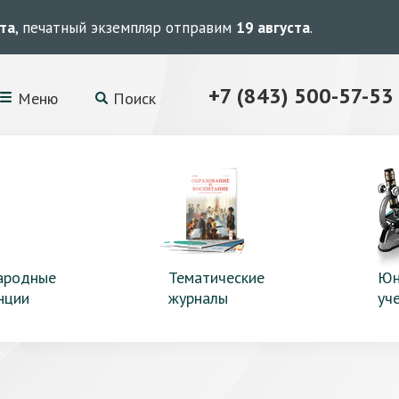
ста
, печатный экземпляр отправим
19 августа
.
+7 (843) 500-57-53
Меню
Поиск
ародные
Тематические
Юн
нции
журналы
уч