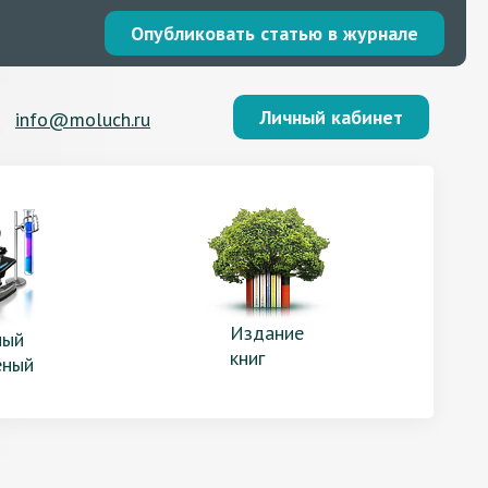
Опубликовать статью в журнале
Личный кабинет
info@moluch.ru
Издание
ый
книг
еный