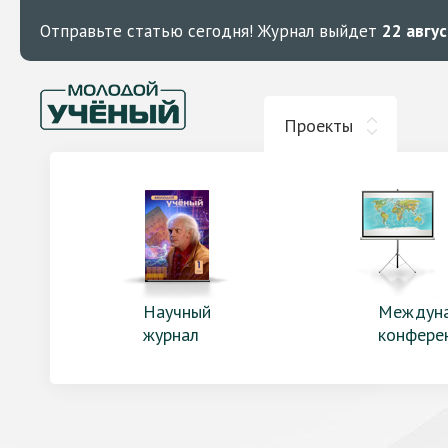
Отправьте статью сегодня!
Журнал выйдет
22 авгу
Проекты
Научный
Междун
журнал
конфере