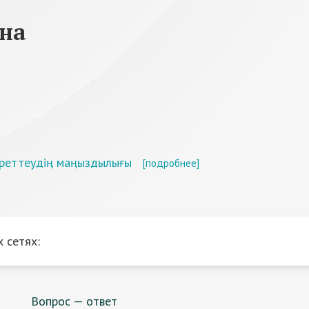
вна
к реттеудің маңыздылығы
[подробнее]
 сетях:
Вопрос — ответ