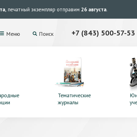
ста
, печатный экземпляр отправим
26 августа
.
+7 (843) 500-57-53
Меню
Поиск
ародные
Тематические
Юн
нции
журналы
уч