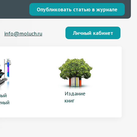
Опубликовать статью в журнале
Личный кабинет
info@moluch.ru
Издание
ый
книг
еный