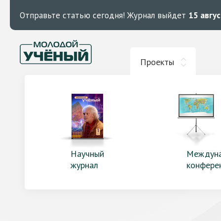
Отправьте статью сегодня!
Журнал выйдет
15 авгу
Проекты
Научный
Междун
журнал
конфере