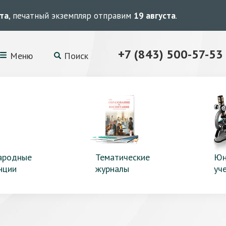
ста
, печатный экземпляр отправим
19 августа
.
+7 (843) 500-57-53
Меню
Поиск
ародные
Тематические
Юн
нции
журналы
уч