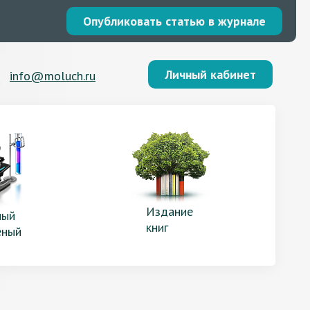
Опубликовать статью в журнале
Личный кабинет
info@moluch.ru
Издание
ый
книг
еный