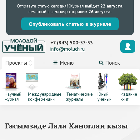
Отправьте статью сегодня!
Журнал выйдет
22 августа
,
печатный экземпляр отправим
26 августа
.
Опубликовать статью в журнале
+7 (843) 500-57-53
info@moluch.ru
Проекты
Меню
Поиск
Научный
Международные
Тематические
Юный
Издание
журнал
конференции
журналы
ученый
книг
Гасымзаде Лала Ханоглан кызы