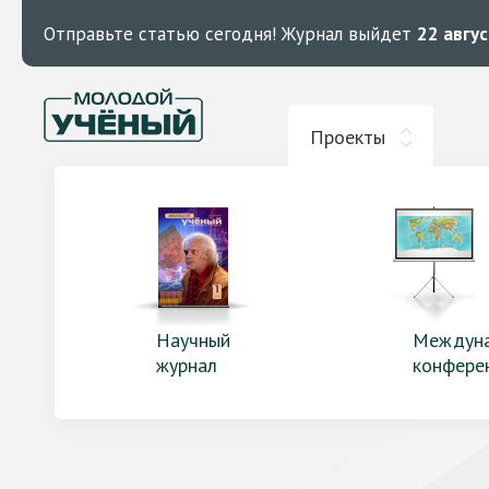
Отправьте статью сегодня!
Журнал выйдет
22 авгу
Проекты
Научный
Междун
журнал
конфере