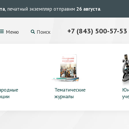
ста
, печатный экземпляр отправим
26 августа
.
+7 (843) 500-57-53
Меню
Поиск
ародные
Тематические
Юн
нции
журналы
уч