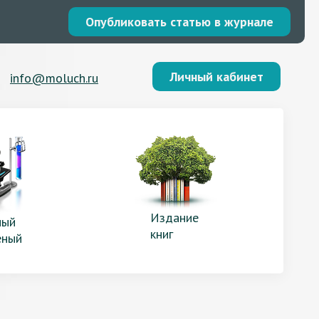
Опубликовать статью в журнале
Личный кабинет
info@moluch.ru
Издание
ый
книг
еный