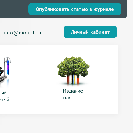
Опубликовать статью в журнале
Личный кабинет
info@moluch.ru
Издание
ый
книг
еный