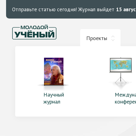
Отправьте статью сегодня!
Журнал выйдет
15 авгу
Проекты
Научный
Междун
журнал
конфере