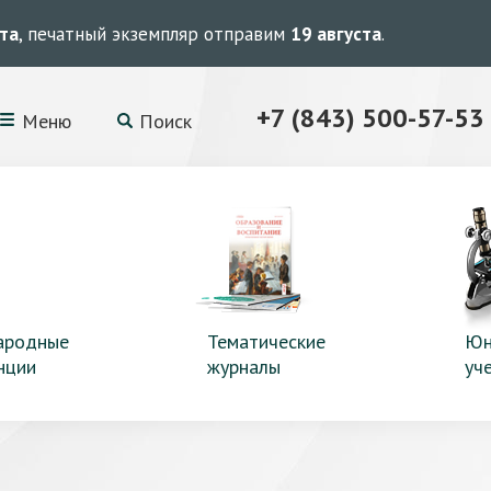
ста
, печатный экземпляр отправим
19 августа
.
+7 (843) 500-57-53
Меню
Поиск
ародные
Тематические
Юн
нции
журналы
уч