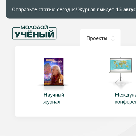
Отправьте статью сегодня!
Журнал выйдет
15 авгу
Проекты
Научный
Междун
журнал
конфере