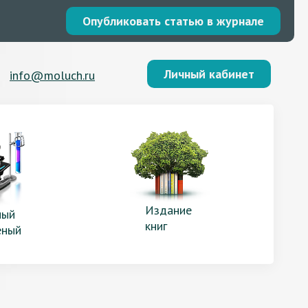
Опубликовать статью в журнале
Личный кабинет
info@moluch.ru
Издание
ый
книг
еный