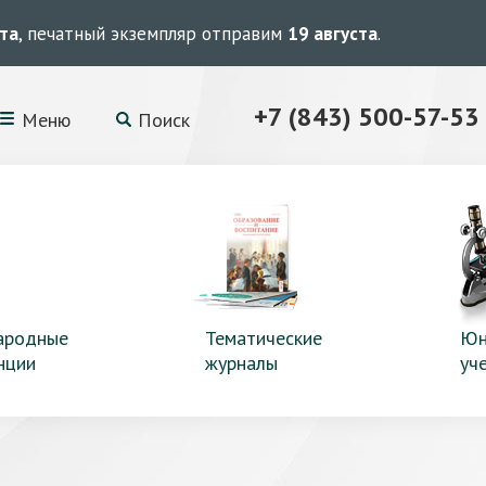
ста
, печатный экземпляр отправим
19 августа
.
+7 (843) 500-57-53
Меню
Поиск
ародные
Тематические
Юн
нции
журналы
уч