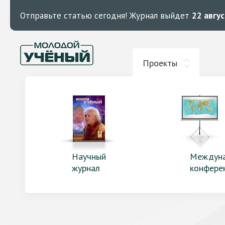
Отправьте статью сегодня!
Журнал выйдет
22 авгу
Проекты
Научный
Междун
журнал
конфере