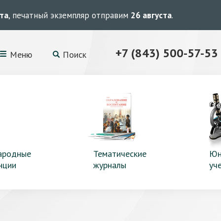
ста
, печатный экземпляр отправим
26 августа
.
+7 (843) 500-57-53
Меню
Поиск
ародные
Тематические
Юн
нции
журналы
уч