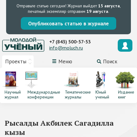
Отправьте статью сегодня!
Журнал выйдет
15 августа
,
печатный экземпляр отправим
19 августа
.
Опубликовать статью в журнале
+7 (843) 500-57-53
info@moluch.ru
Проекты
Меню
Поиск
Научный
Международные
Тематические
Юный
Издание
журнал
конференции
журналы
ученый
книг
Рысалды Акбилек Сагадилла
кызы