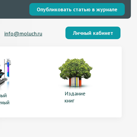
Опубликовать статью в журнале
Личный кабинет
info@moluch.ru
Издание
ый
книг
еный