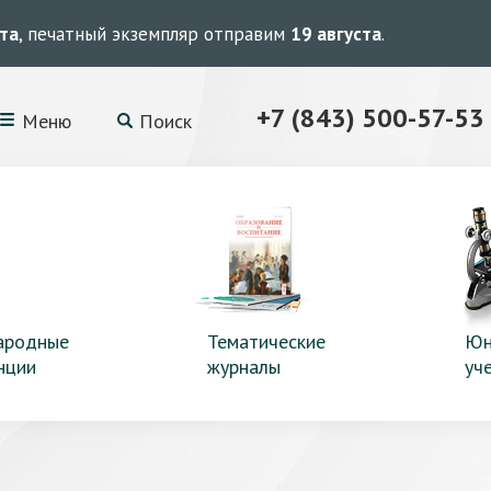
ста
, печатный экземпляр отправим
19 августа
.
+7 (843) 500-57-53
Меню
Поиск
ародные
Тематические
Юн
нции
журналы
уч