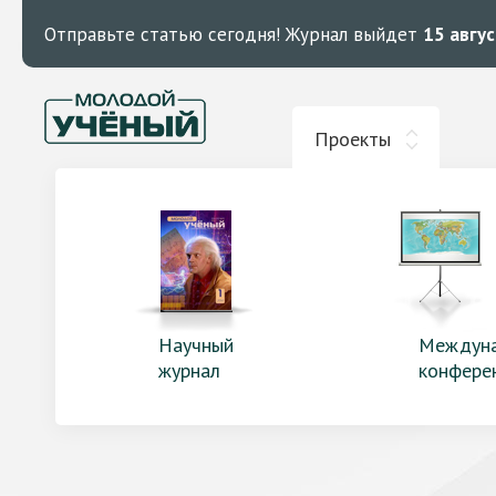
Отправьте статью сегодня!
Журнал выйдет
15 авгу
Проекты
Научный
Междун
журнал
конфере