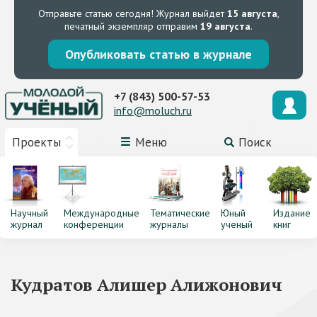
Отправьте статью сегодня!
Журнал выйдет
15 августа
,
печатный экземпляр отправим
19 августа
.
Опубликовать статью в журнале
+7 (843) 500-57-53
info@moluch.ru
Проекты
Меню
Поиск
Научный
Международные
Тематические
Юный
Издание
журнал
конференции
журналы
ученый
книг
Кудратов Алишер Алижонович