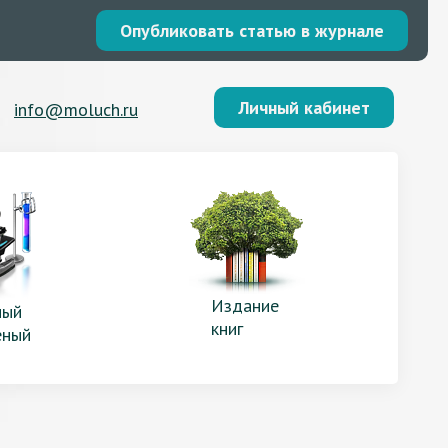
Опубликовать статью в журнале
Личный кабинет
info@moluch.ru
Издание
ый
книг
еный