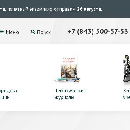
ста
, печатный экземпляр отправим
26 августа
.
+7 (843) 500-57-53
Меню
Поиск
ародные
Тематические
Юн
нции
журналы
уч