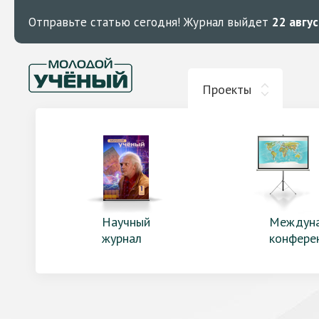
Отправьте статью сегодня!
Журнал выйдет
22 авгу
Проекты
Научный
Междун
журнал
конфере