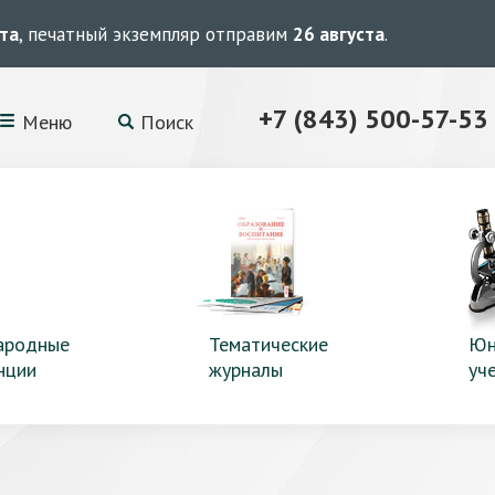
ста
, печатный экземпляр отправим
26 августа
.
+7 (843) 500-57-53
Меню
Поиск
ародные
Тематические
Юн
нции
журналы
уч