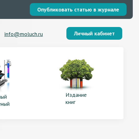
Опубликовать статью в журнале
Личный кабинет
info@moluch.ru
Издание
ый
книг
еный