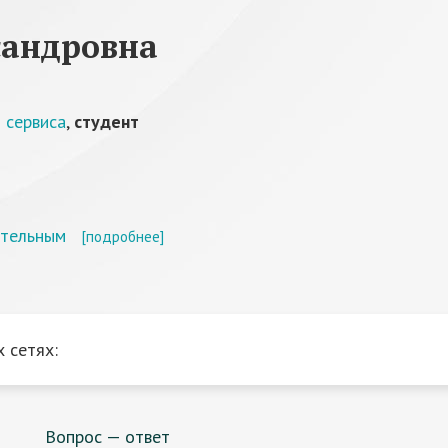
сандровна
 сервиса
,
студент
ительным
[подробнее]
 сетях:
Вопрос — ответ