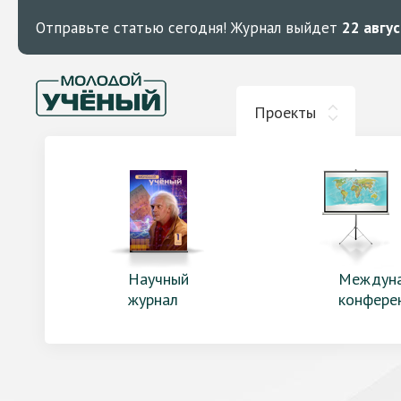
Отправьте статью сегодня!
Журнал выйдет
22 авгу
Проекты
Научный
Междун
журнал
конфере