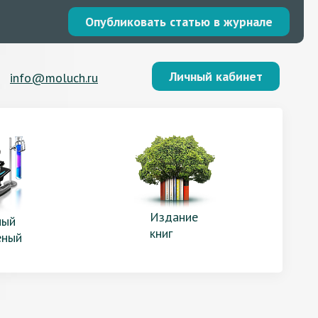
Опубликовать статью в журнале
Личный кабинет
info@moluch.ru
Издание
ый
книг
еный