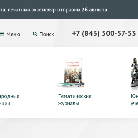
ста
, печатный экземпляр отправим
26 августа
.
+7 (843) 500-57-53
Меню
Поиск
ародные
Тематические
Юн
нции
журналы
уч