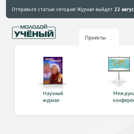
Отправьте статью сегодня!
Журнал выйдет
22 авгу
Проекты
Научный
Междун
журнал
конфере