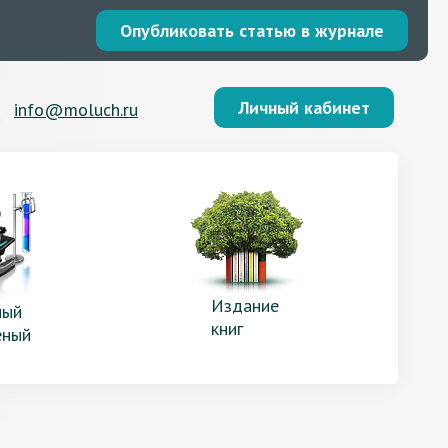
Опубликовать статью в журнале
Личный кабинет
info@moluch.ru
Издание
ый
книг
еный