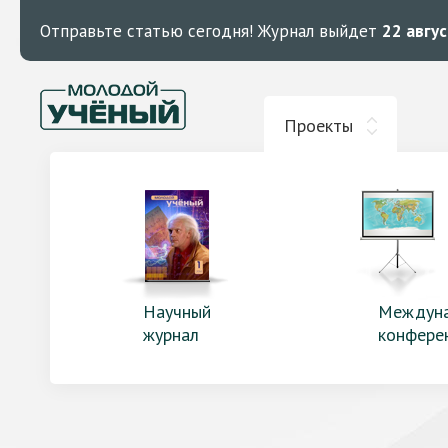
Отправьте статью сегодня!
Журнал выйдет
22 авгу
Проекты
Научный
Междун
журнал
конфере