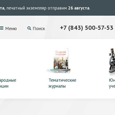
ста
, печатный экземпляр отправим
26 августа
.
+7 (843) 500-57-53
Меню
Поиск
ародные
Тематические
Юн
нции
журналы
уч