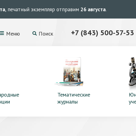
ста
, печатный экземпляр отправим
26 августа
.
+7 (843) 500-57-53
Меню
Поиск
ародные
Тематические
Юн
нции
журналы
уч