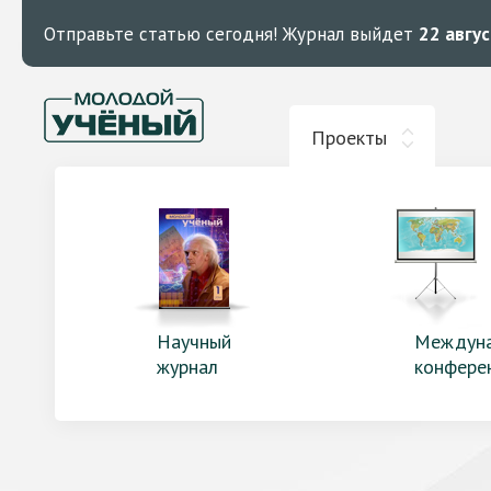
Отправьте статью сегодня!
Журнал выйдет
22 авгу
Проекты
Научный
Междун
журнал
конфере