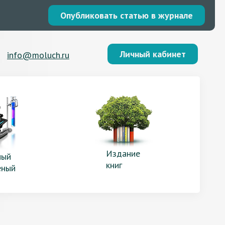
Опубликовать статью в журнале
Личный кабинет
info@moluch.ru
Издание
ый
книг
еный