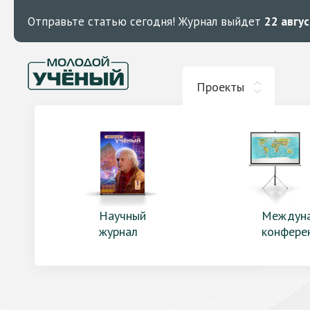
Отправьте статью сегодня!
Журнал выйдет
22 авгу
Проекты
Научный
Междун
журнал
конфере