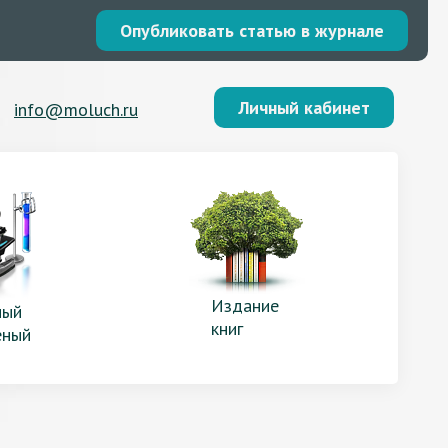
Опубликовать статью в журнале
Личный кабинет
info@moluch.ru
Издание
ый
книг
еный