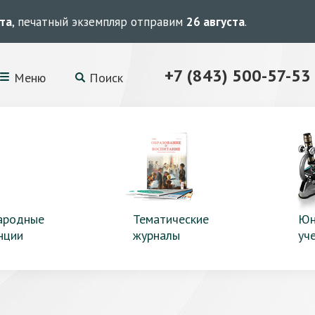
ста
, печатный экземпляр отправим
26 августа
.
+7 (843) 500-57-53
Меню
Поиск
ародные
Тематические
Юн
нции
журналы
уч