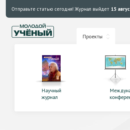
Отправьте статью сегодня!
Журнал выйдет
15 авгу
Проекты
Научный
Междун
журнал
конфере