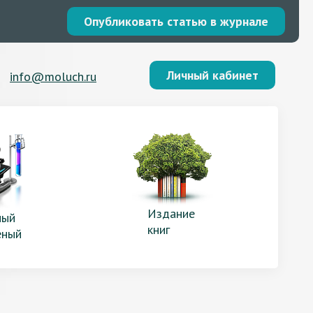
Опубликовать статью в журнале
Личный кабинет
info@moluch.ru
Издание
ый
книг
еный