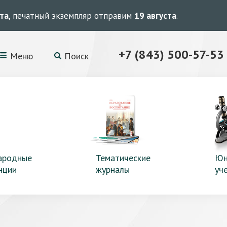
ста
, печатный экземпляр отправим
19 августа
.
+7 (843) 500-57-53
Меню
Поиск
ародные
Тематические
Юн
нции
журналы
уч