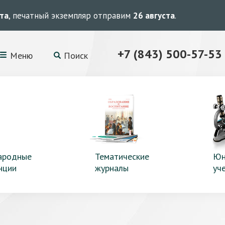
ста
, печатный экземпляр отправим
26 августа
.
+7 (843) 500-57-53
Меню
Поиск
ародные
Тематические
Юн
нции
журналы
уч