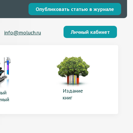
Опубликовать статью в журнале
Личный кабинет
info@moluch.ru
Издание
ый
книг
еный