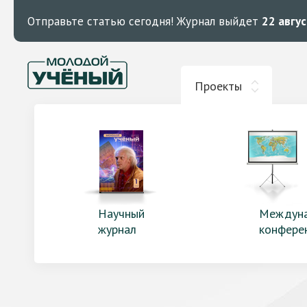
Отправьте статью сегодня!
Журнал выйдет
22 авгу
Проекты
Научный
Междун
журнал
конфере