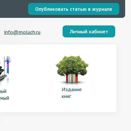
Опубликовать статью в журнале
Личный кабинет
info@moluch.ru
Издание
ый
книг
еный