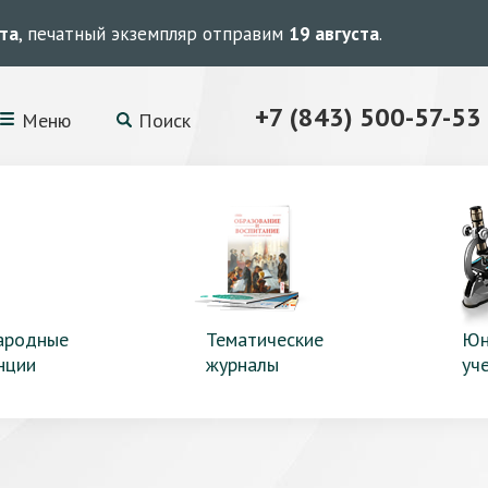
ста
, печатный экземпляр отправим
19 августа
.
+7 (843) 500-57-53
Меню
Поиск
ародные
Тематические
Юн
нции
журналы
уч