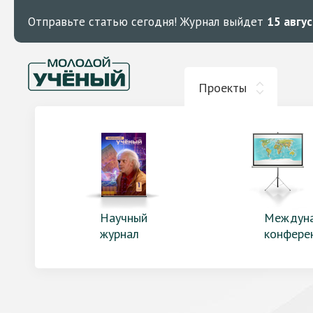
Отправьте статью сегодня!
Журнал выйдет
15 авгу
Проекты
Научный
Междун
журнал
конфере