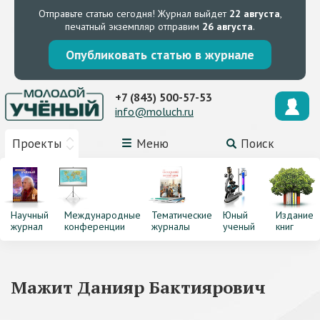
Отправьте статью сегодня!
Журнал выйдет
22 августа
,
печатный экземпляр отправим
26 августа
.
Опубликовать статью в журнале
+7 (843) 500-57-53
info@moluch.ru
Проекты
Меню
Поиск
Научный
Международные
Тематические
Юный
Издание
журнал
конференции
журналы
ученый
книг
Мажит Данияр Бактиярович