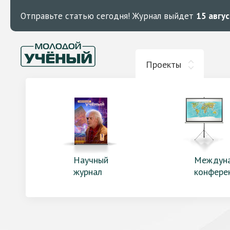
Отправьте статью сегодня!
Журнал выйдет
15 авгу
Проекты
Научный
Междун
журнал
конфере