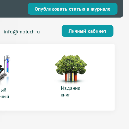
Опубликовать статью в журнале
Личный кабинет
info@moluch.ru
Издание
ый
книг
еный