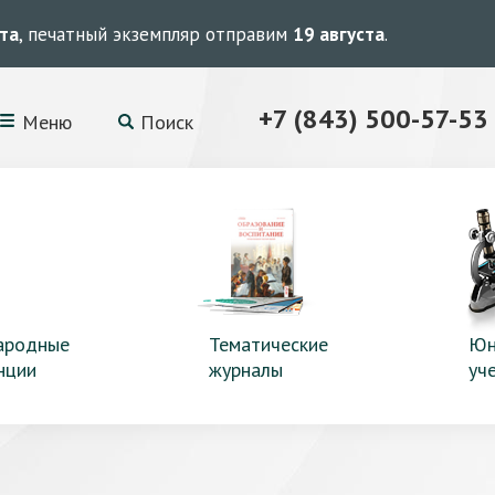
ста
, печатный экземпляр отправим
19 августа
.
+7 (843) 500-57-53
Меню
Поиск
ародные
Тематические
Юн
нции
журналы
уч