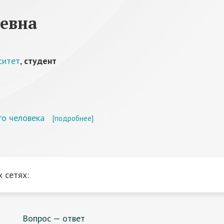
еевна
ситет
,
студент
го человека
[подробнее]
 сетях:
Вопрос — ответ