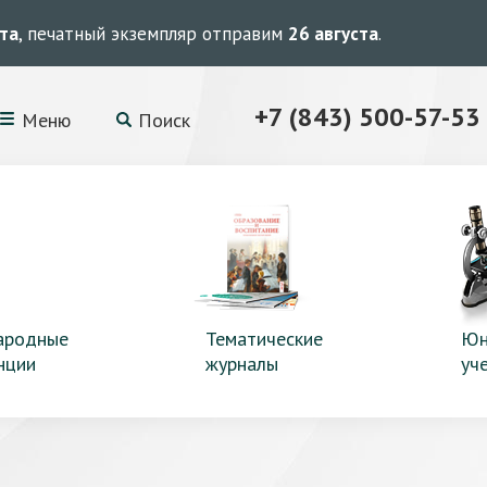
ста
, печатный экземпляр отправим
26 августа
.
+7 (843) 500-57-53
Меню
Поиск
ародные
Тематические
Юн
нции
журналы
уч