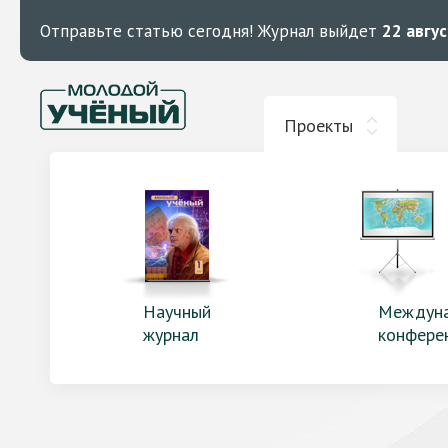
Отправьте статью сегодня!
Журнал выйдет
22 авгу
Проекты
Научный
Междун
журнал
конфере