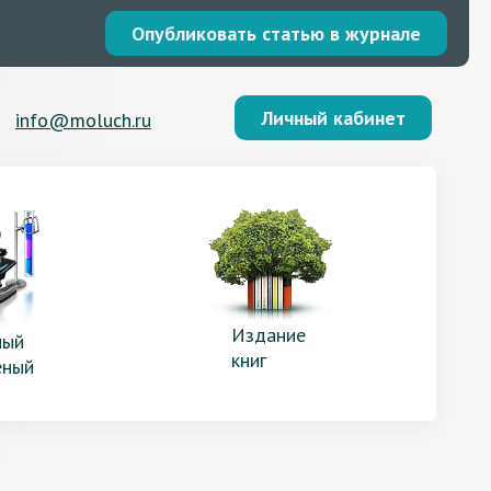
Опубликовать статью в журнале
Личный кабинет
info@moluch.ru
Издание
ый
книг
еный