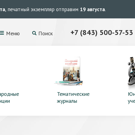
ста
, печатный экземпляр отправим
19 августа
.
+7 (843) 500-57-53
Меню
Поиск
ародные
Тематические
Юн
нции
журналы
уч