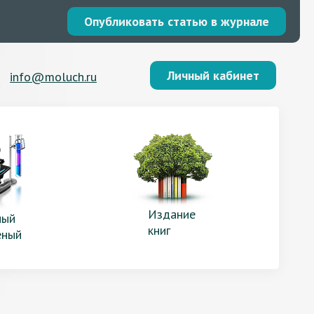
Опубликовать статью в журнале
Личный кабинет
info@moluch.ru
Издание
ый
книг
еный