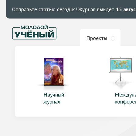
Отправьте статью сегодня!
Журнал выйдет
15 авгу
Проекты
Научный
Междун
журнал
конфере