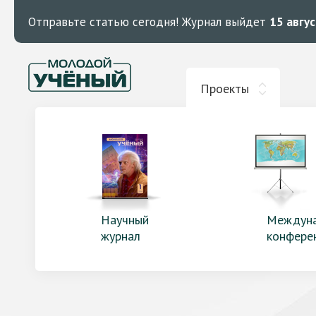
Отправьте статью сегодня!
Журнал выйдет
15 авгу
Проекты
Научный
Междун
журнал
конфере