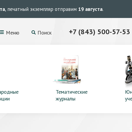
ста
, печатный экземпляр отправим
19 августа
.
+7 (843) 500-57-53
Меню
Поиск
ародные
Тематические
Юн
нции
журналы
уч