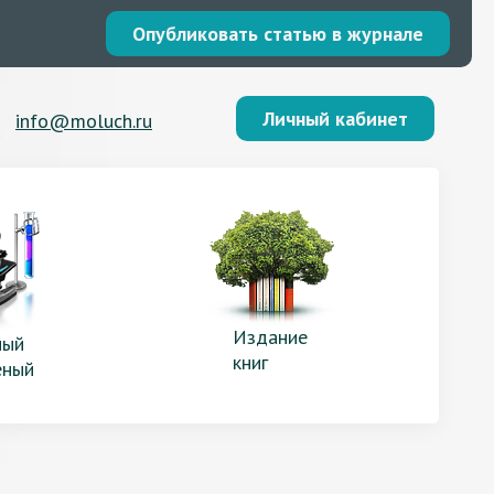
Опубликовать статью в журнале
Личный кабинет
info@moluch.ru
Издание
ый
книг
еный