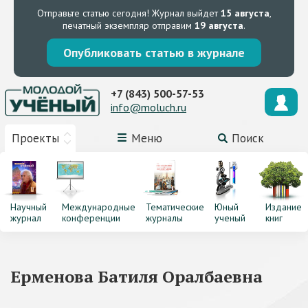
Отправьте статью сегодня!
Журнал выйдет
15 августа
,
печатный экземпляр отправим
19 августа
.
Опубликовать статью в журнале
+7 (843) 500-57-53
info@moluch.ru
Проекты
Меню
Поиск
Научный
Международные
Тематические
Юный
Издание
журнал
конференции
журналы
ученый
книг
Ерменова Батиля Оралбаевна