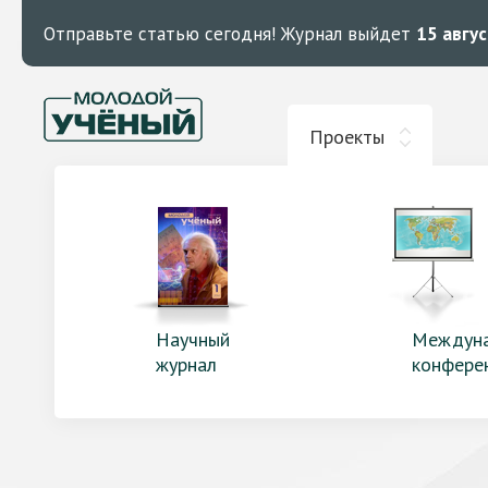
Отправьте статью сегодня!
Журнал выйдет
15 авгу
Проекты
Научный
Междун
журнал
конфере