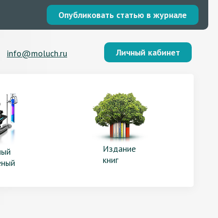
Опубликовать статью в журнале
Личный кабинет
info@moluch.ru
Издание
ый
книг
еный