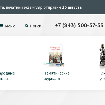
ста
, печатный экземпляр отправим
26 августа
.
+7 (843) 500-57-53
Меню
Поиск
ародные
Тематические
Юн
нции
журналы
уч