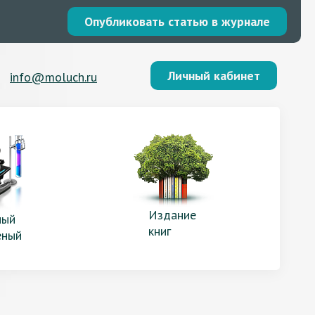
Опубликовать статью в журнале
Личный кабинет
info@moluch.ru
Издание
ый
книг
еный