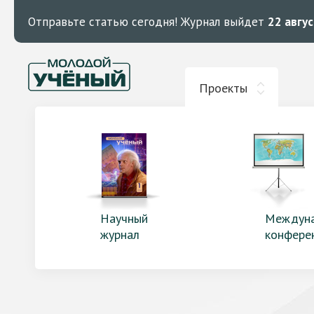
Отправьте статью сегодня!
Журнал выйдет
22 авгу
Проекты
Научный
Междун
журнал
конфере