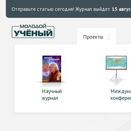
Отправьте статью сегодня!
Журнал выйдет
15 авгу
Проекты
Научный
Междун
журнал
конфере