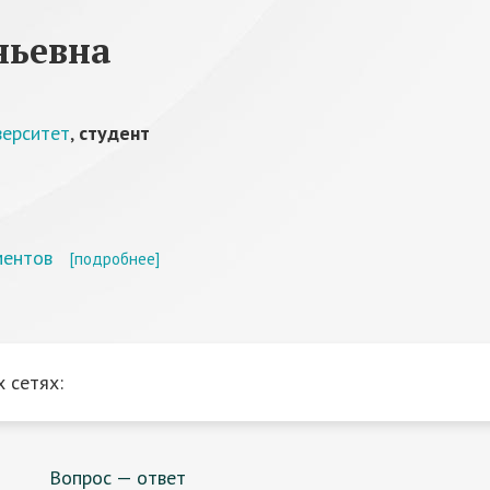
ньевна
верситет
,
студент
ментов
[подробнее]
 сетях:
Вопрос — ответ