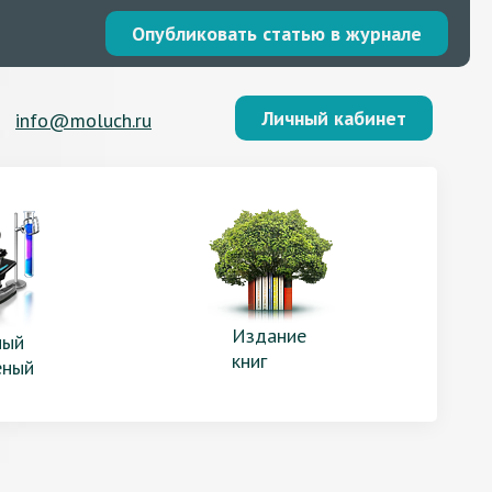
Опубликовать статью в журнале
Личный кабинет
info@moluch.ru
Издание
ый
книг
еный