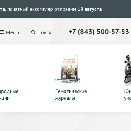
ста
, печатный экземпляр отправим
19 августа
.
+7 (843) 500-57-53
Меню
Поиск
ародные
Тематические
Юн
нции
журналы
уч