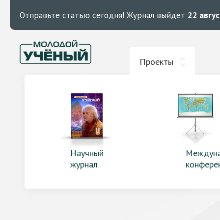
Отправьте статью сегодня!
Журнал выйдет
22 авгу
Проекты
Научный
Междун
журнал
конфере