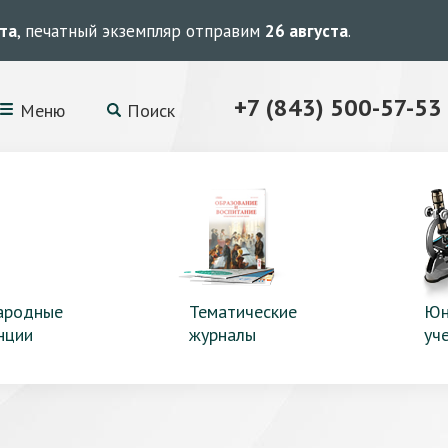
ста
, печатный экземпляр отправим
26 августа
.
+7 (843) 500-57-53
Меню
Поиск
ародные
Тематические
Юн
нции
журналы
уч