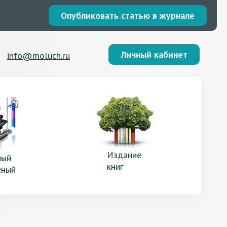
Опубликовать статью в журнале
Личный кабинет
info@moluch.ru
Издание
ый
книг
еный